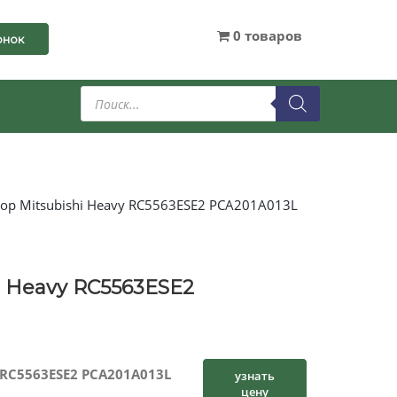
0 товаров
онок
Поиск
товаров
р Mitsubishi Heavy RC5563ESE2 PCA201A013L
 Heavy RC5563ESE2
 RC5563ESE2 PCA201A013L
узнать
цену