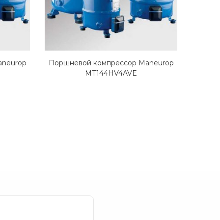
aneurop
Поршневой компрессор Maneurop
Поршн
MT144HV4AVE