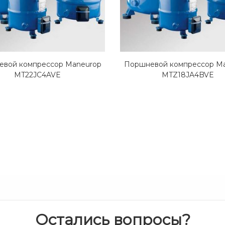
вой компрессор Maneurop
Поршневой компрессор M
MT22JC4AVE
MTZ18JA4BVE
Остались вопросы?