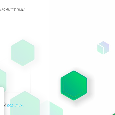
циалистами
асно
политики