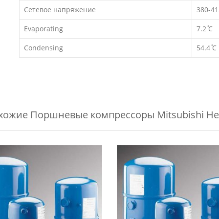
Сетевое напряжение
380-41
Evaporating
7.2 ̊C
Condensing
54.4 ̊C
хожие
Поршневые компрессоры Mitsubishi He