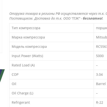
Отгрузка товара в регионы РФ осуществляется через т.к. О
Поставщиком. Доставка до т.к. ООО "ПЭК" -
бесплатно!
.
Тип компрессора
поршн
Марка компрессора
Mitsub
Модель компрессора
RC556
Input Power (Watts)
5000
Rated Load (A)
–
COP
3.04
Oil
Barrel
Oil Charge (L)
–
Refrigerant
R-22