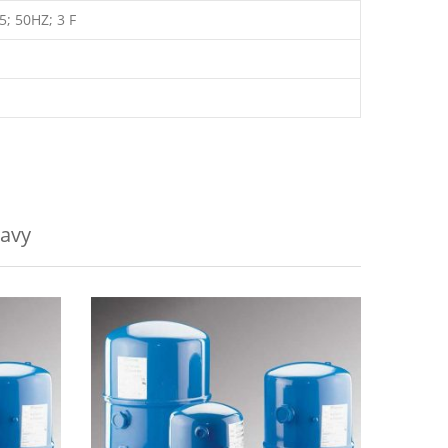
5; 50HZ; 3 F
avy