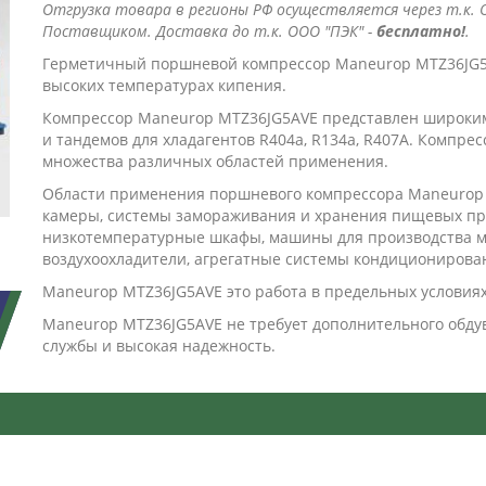
Отгрузка товара в регионы РФ осуществляется через т.к. О
Поставщиком. Доставка до т.к. ООО "ПЭК" -
бесплатно!
.
Герметичный поршневой компрессор Maneurop MTZ36JG5
высоких температурах кипения.
Компрессор Maneurop MTZ36JG5AVE представлен широким
и тандемов для хладагентов R404a, R134a, R407A. Компре
множества различных областей применения.
Области применения поршневого компрессора Maneurop
камеры, системы замораживания и хранения пищевых пр
низкотемпературные шкафы, машины для производства м
воздухоохладители, агрегатные системы кондиционирова
Maneurop MTZ36JG5AVE это работа в предельных условиях
Maneurop MTZ36JG5AVE не требует дополнительного обду
службы и высокая надежность.