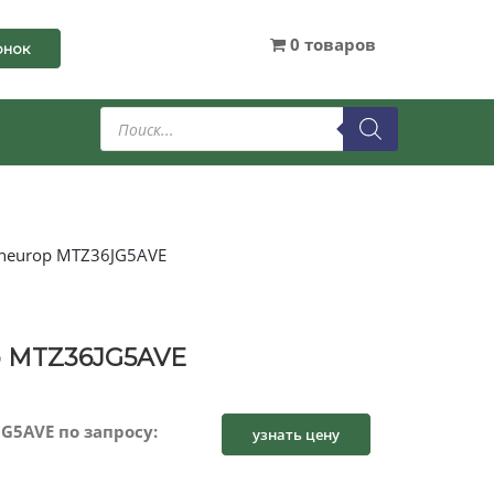
0 товаров
онок
Поиск
товаров
neurop MTZ36JG5AVE
 MTZ36JG5AVE
G5AVE по запросу:
узнать цену