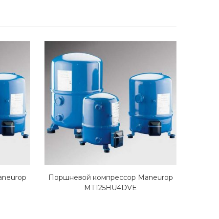
aneurop
Поршневой компрессор Maneurop
Поршн
MT125HU4DVE