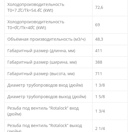
Холодопроизводительность
72,6
T0=7.2̊C/Tk=54.4̊C (kWt)
Холодопроизводительность
69
T0=0̊C/Tk=40̊C (kWt)
Объёмная производительность (м3/ч)
48,3
Габаритный размер (длинна, мм)
411
Габаритный размер (ширина, мм)
388
Габаритный размер (высота, мм)
711
Диаметр трубопроводов вход (дюйм)
1 3/8
Диаметр трубопроводов выход (дюйм)
1 5/8
Резьба под вентиль “Rotalock” вход
1 3/4
(дюйм)
Резьба под вентиль “Rotalock” выход
2 1/4
(дюйм)