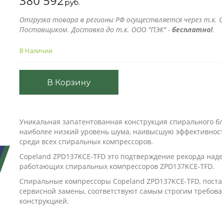
380 592
руб.
Отгрузка товара в регионы РФ осуществляется через т.к. О
Поставщиком. Доставка до т.к. ООО "ПЭК" -
бесплатно!
.
В Наличии
В Корзину
Уникальная запатентованная конструкция спирального б
наиболее низкий уровень шума, наивысшую эффективнос
среди всех спиральных компрессоров.
Copeland ZPD137KCE-TFD это подтверждение рекорда над
работающих спиральных компрессоров ZPD137KCE-TFD.
Спиральные компрессоры Copeland ZPD137KCE-TFD, пост
сервисной замены, соответствуют самым строгим требов
конструкцией.