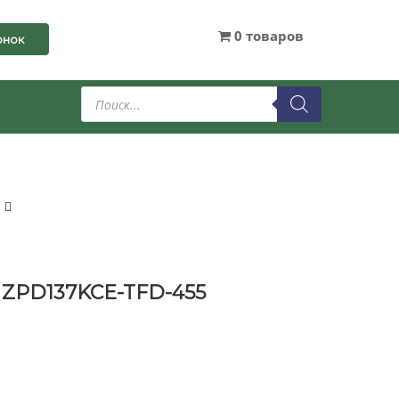
0 товаров
онок
Поиск
товаров
 ZPD137KCE-TFD-455