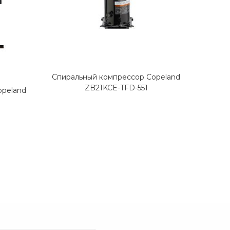
Спиральный компрессор Copeland
Спира
ZB21KCE-TFD-551
opeland