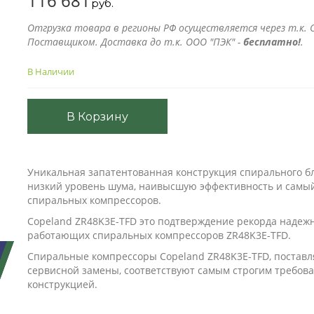
116 681
руб.
Отгрузка товара в регионы РФ осуществляется через т.к. О
Поставщиком. Доставка до т.к. ООО "ПЭК" -
бесплатно!
.
В Наличии
В Корзину
Уникальная запатентованная конструкция спирального б
низкий уровень шума, наивысшую эффективность и самый
спиральных компрессоров.
Copeland ZR48K3E-TFD это подтверждение рекорда надеж
работающих спиральных компрессоров ZR48K3E-TFD.
Спиральные компрессоры Copeland ZR48K3E-TFD, поставл
сервисной замены, соответствуют самым строгим требов
конструкцией.