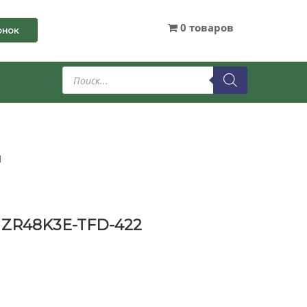
0 товаров
онок
Поиск
товаров
 ZR48K3E-TFD-422