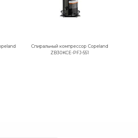
opeland
Спиральный компрессор Copeland
ZB30KCE-PFJ-551
Спира