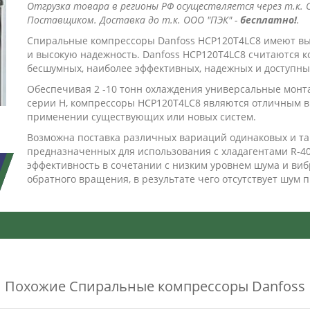
Отгрузка товара в регионы РФ осуществляется через т.к. О
Поставщиком. Доставка до т.к. ООО "ПЭК" -
бесплатно!
.
Cпиральные компрессоры Danfoss HCP120T4LC8 имеют вы
и высокую надежность. Danfoss HCP120T4LC8 считаются 
бесшумных, наиболее эффективных, надежных и доступны
Обеспечивая 2 -10 тонн охлаждения универсальные мон
серии Н, компрессоры HCP120T4LC8 являются отличным 
применении существующих или новых систем.
Возможна поставка различных вариаций одинаковых и та
предназначенных для использования с хладагентами R-4
эффективность в сочетании с низким уровнем шума и виб
обратного вращения, в результате чего отсутствует шум п
Похожие
Спиральные компрессоры Danfoss