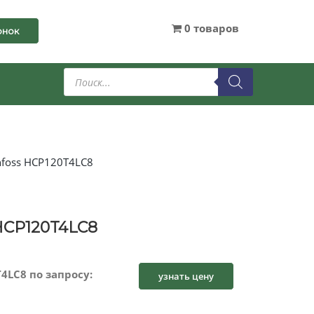
0 товаров
онок
Поиск
товаров
foss HCP120T4LC8
HCP120T4LC8
4LC8 по запросу:
узнать цену