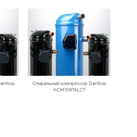
anfoss
Спиральный компрессор Danfoss
Спира
HCM109T4LC7