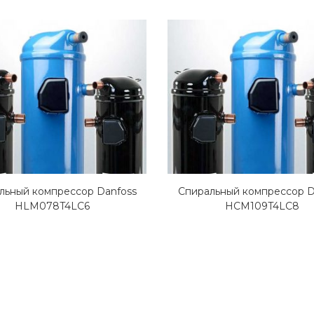
льный компрессор Danfoss
Спиральный компрессор D
HLM078T4LC6
HCM109T4LC8