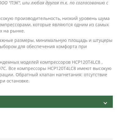
ОО "ПЭК", или любая другая т.к. по согласованию с
сокую производительность, низкий уровень шума
компрессорами, которые являются одним из самых
х на рынке.
тажные размеры, минимальную площадь и штуцеры
выбором для обеспечения комфорта при
ндемных моделей компрессоров HCP120T4LC8 ,
07C. Все компрессоры HCP120T4LC8 имеют высокую
рации. Обратный клапан нагнетания: отсутствие
ри остановке.