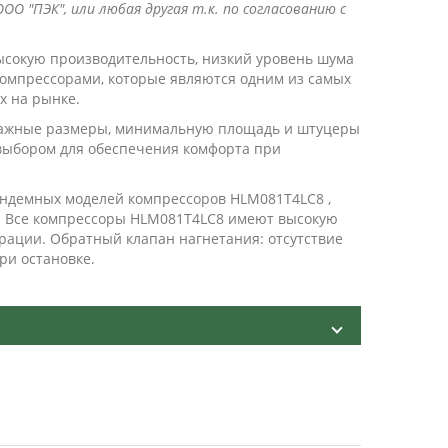
ОО "ПЭК", или любая другая т.к. по согласованию с
сокую производительность, низкий уровень шума
компрессорами, которые являются одним из самых
х на рынке.
тажные размеры, минимальную площадь и штуцеры
выбором для обеспечения комфорта при
андемных моделей компрессоров HLM081T4LC8 ,
. Все компрессоры HLM081T4LC8 имеют высокую
рации. Обратный клапан нагнетания: отсутствие
ри остановке.