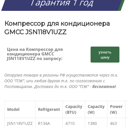
Гарантия 1 год
Компрессор для кондиционера
GMCC JSN118V1UZZ
Цена на Компрессор для
узнать
кондиционера GMCC
цену
JSN118V1UZZ по запросу:
Отгрузка товара в регионы РФ осуществляется через т.к.
ООО "ПЭК", или любая другая т.к. по согласованию с
Поставщиком. Доставка до т.к. ООО "ПЭК" -
бесплатно!
.
Capacity
Capacity
Power
Model
Refrigerant
(BTU)
(W)
(W)
JSN118V1UZZ
R134A
4710
1380
463