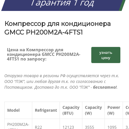
Гарантия 1 год
Компрессор для кондиционера
GMCC PH200M2A-4FTS1
Цена на Компрессор для
узнать
кондиционера GMCC PH200M2A-
цену
4FTS1 по запросу:
Отгрузка товара в регионы РФ осуществляется через т.к.
ООО "ПЭК", или любая другая т.к. по согласованию с
Поставщиком. Доставка до т.к. ООО "ПЭК" -
бесплатно!
.
Capacity
Capacity
Power
C
Model
Refrigerant
(BTU)
(W)
(W)
(
PH200M2A-
R22
12123
3555
1095
3