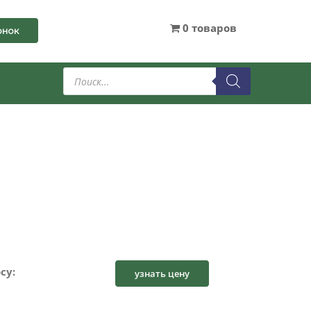
0 товаров
онок
Поиск
товаров
су:
узнать цену