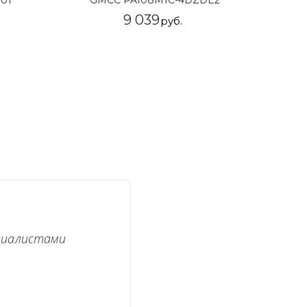
U1
GMCC PA108M1C-4DZDE2
9 039
руб.
циалистами