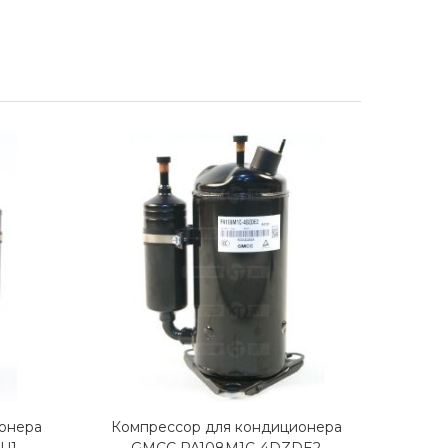
онера
Компрессор для кондиционера
Комп