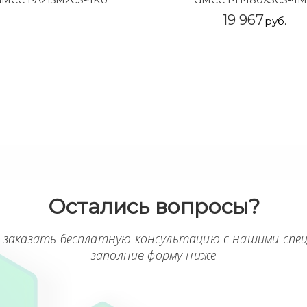
GMCC PA215M2CS-4KU
GMCC PH480X3CS-4M
19 967
руб.
Остались вопросы?
 заказать бесплатную консультацию с нашими спе
заполнив форму ниже