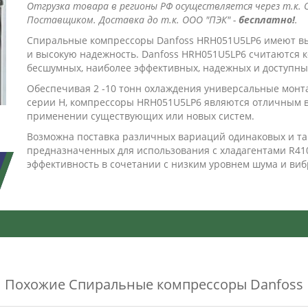
Отгрузка товара в регионы РФ осуществляется через т.к. О
Поставщиком. Доставка до т.к. ООО "ПЭК" -
бесплатно!
.
Cпиральные компрессоры Danfoss HRH051U5LP6 имеют вы
и высокую надежность. Danfoss HRH051U5LP6 считаются 
бесшумных, наиболее эффективных, надежных и доступны
Обеспечивая 2 -10 тонн охлаждения универсальные мон
серии Н, компрессоры HRH051U5LP6 являются отличным 
применении существующих или новых систем.
Возможна поставка различных вариаций одинаковых и т
предназначенных для использования с хладагентами R4
эффективность в сочетании с низким уровнем шума и виб
Похожие
Спиральные компрессоры Danfoss