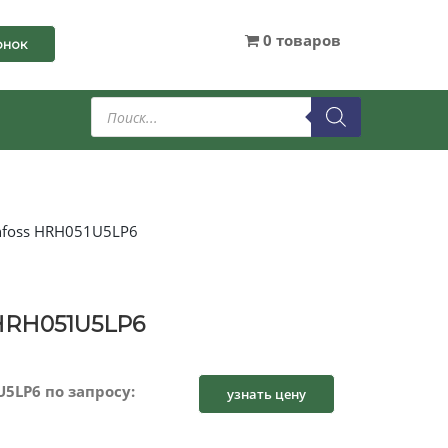
0 товаров
онок
Поиск
товаров
nfoss HRH051U5LP6
HRH051U5LP6
5LP6 по запросу:
узнать цену