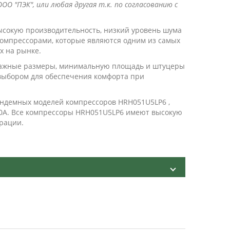
ОО "ПЭК", или любая другая т.к. по согласованию с
сокую производительность, низкий уровень шума
компрессорами, которые являются одним из самых
х на рынке.
тажные размеры, минимальную площадь и штуцеры
выбором для обеспечения комфорта при
андемных моделей компрессоров HRH051U5LP6 ,
10A. Все компрессоры HRH051U5LP6 имеют высокую
рации.