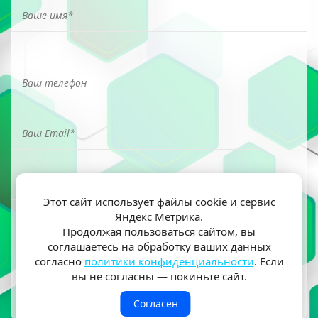
Этот сайт использует файлы cookie и сервис
Яндекс Метрика.
Я ознакомлен(а) и согласен(на) на обработку моих
Продолжая пользоваться сайтом, вы
персональных данных согласно
политики
соглашаетесь на обработку ваших данных
конфиденциальности
согласно
политики конфиденциальности
. Если
вы не согласны — покиньте сайт.
Согласен